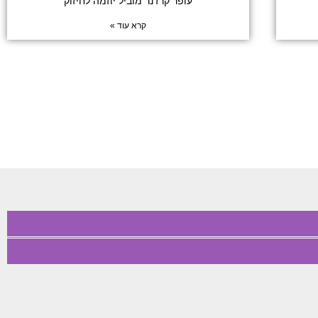
עופר קרז'נר מוביל יוזמה לחיזוק
קרא עוד »