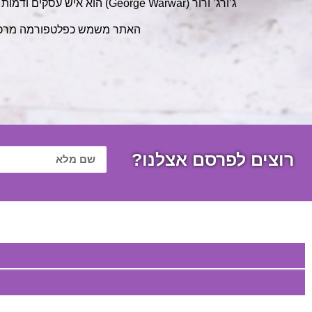
ג’ורג’ ורור (George Warwar) הוא איש עסקים ודמות הפועלת בתחומי התוכן, הלייף סטייל והפעילות הדיגיטלית. פעילותו משלבת יזמות, פרסום תוכן והשפעה בתחומים מגוונים.
האתר משמש כפלטפורמה מרכזית 
רוצים לפרסם אצלנו?