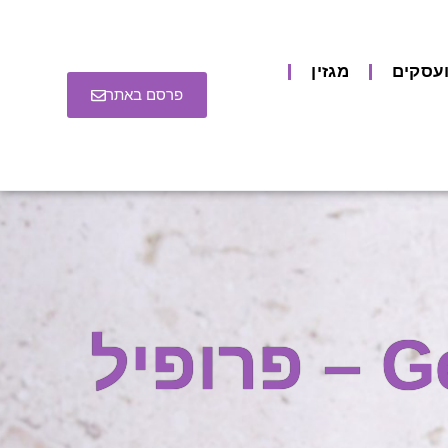
עסקים
מגזין
פרסם באתר
ג’ורג’ ורור | George Warwar – פרופיל