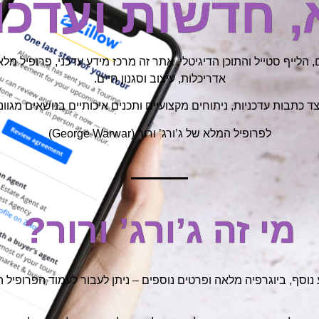
 חדשות ועדכו
מוכרת בתחומי העסקים, הלייף סטייל והתוכן הדיגיטלי. אתר זה מרכז מידע עדכני, 
אדריכלות, עיצוב וסגנון חיים.
לצד כתבות עדכניות, ניתוחים מקצועיים ותכנים איכותיים בנושאים מגוו
לפרופיל המלא של ג’ורג’ ורור (George Warwar)
מי זה ג’ורג’ ורור?
נוסף, ביוגרפיה מלאה ופרטים נוספים – ניתן לעבור לעמוד הפרופיל 